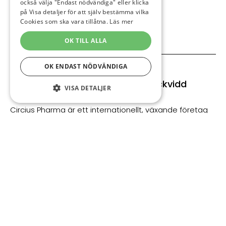
ÅTERFÖRSÄLJARE
också välja "Endast nödvändiga" eller klicka
på Visa detaljer för att själv bestämma vilka
KONTAKT
Cookies som ska vara tillåtna.
Läs mer
OK TILL ALLA
OK ENDAST NÖDVÄNDIGA
Svensk utveckling med global räckvidd
VISA DETALJER
STRIKT NÖDVÄNDIGT
Circius Pharma är ett internationellt, växande företag
som utvecklar starka varumärken och patientnära
PRESTANDA
produkter för den globala marknaden. Företaget
INRIKTNING
ansvarar för försäljning och marknadsföring av SHI
Pharma’s produkter. SHI Pharma, systerbolag inom
FUNKTIONER
samma koncern och en del av Svenska Örtmedicinska
Institutet grundat 1969, utvecklar och tillverkar
växtbaserade produkter med vetenskaplig grund i
egen fabrik i Vallberga.
Strikt nödvändigt
Prestanda
Inriktning
Funktioner